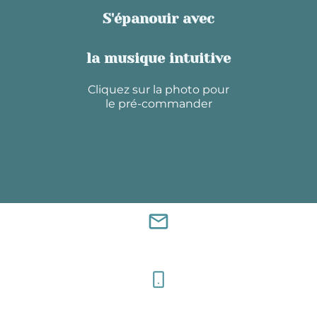
S'épanouir avec
la musique intuitive
Cliquez sur la photo pour
le pré-commander
mail_outline
musiqueintuitive.sonotherapie@gmail.com
06 71 26 88 06