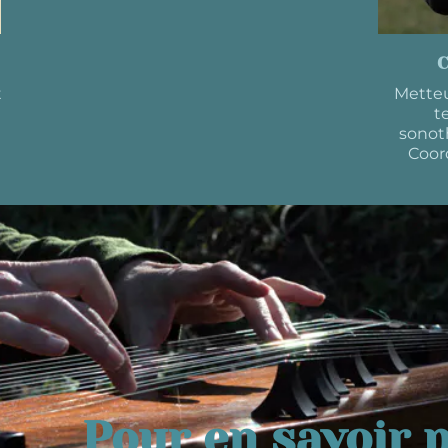
C
t
Metteu
t
sonot
Coor
Pour en savoir pl