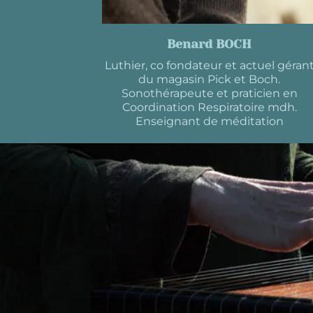
Benard BOCH
Luthier, co fondateur et actuel géran
du magasin Pick et Boch.
Sonothérapeute et praticien en
Coordination Respiratoire mdh.
Enseignant de méditation