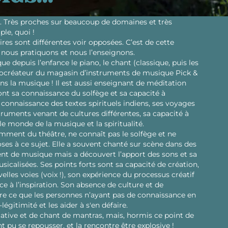
 Très proches sur beaucoup de domaines et très
ple, quoi !
ires sont différentes voir opposées. C’est de cette
 nous pratiquons et nous l’enseignons.
ue depuis l’enfance le piano, le chant (classique, puis les
 et cocréateur du magasin d’instruments de musique Pick &
ns la musique ! Il est aussi enseignant de méditation
ont sa connaissance du solfège et sa capacité à
 connaissance des textes spirituels indiens, ses voyages
ruments venant de cultures différentes, sa capacité à
 le monde de la musique et la spiritualité.
tamment du théâtre, ne connaît pas le solfège et ne
ses à ce sujet. Elle a souvent chanté sur scène dans des
ent de musique mais a découvert l’apport des sons et sa
sicalisées. Ses points forts sont sa capacité de création,
lles voies (voix !), son expérience du processus créatif
ce à l’inspiration. Son absence de culture et de
e ce que les personnes n’ayant pas de connaissance en
itimité et les aider à s'en défaire.
ative et de chant de mantras, mais, hormis ce point de
 pu se repousser, et la rencontre être explosive !