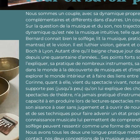
Nous sommes un couple, avec sa dynamique propre.
complémentaires et différents dans d’autres. Un cou
Sur la question de la musique et du son, nos trajecto
dynamique qu’est née la musique intuitive, telle que
Bernard connait bien le solfège, lit la musique, pratiq
mantras) et le violon. Il est luthier violon, gérant
Boch à Lyon. Autant dire qu’il baigne chaque jour da
depuis une quarantaine d’années… Ses points forts s
l’expliquer, sa pratique de nombreux instruments, sa
dans le monde à la découverte de musiques et d’inst
explorer le monde intérieur et à faire des liens entre
Corinne, quant à elle, vient du spectacle vivant, no
supporte pas (jusqu’à peu) qu’on lui explique des cho
spectacles de théâtre, n’a jamais pratiqué d’instrum
capacité à en produire lors de lectures-spectacles mu
son aisance à oser sans jugement et à ouvrir de nouve
et de ses techniques pour faire advenir un état propi
connaissance musicale lui permettent de comprendr
solfège peuvent ressentir comme une forme de non-lég
Nous avons tous les deux une longue pratique médit
contact, nos deux conceptions de la musique auraient